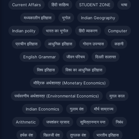
Current Affairs
हिंदी साहित्य
STUDENT ZONE
भाषा
मध्यकालीन इतिहास
भूगोल
Indian Geography
Indian polity
भारत का भूगोल
हिंदी व्याकरण
Computer
प्राचीन इतिहास
आधुनिक इतिहास
गोदान उपन्यास
कहानी
English Grammar
जीवन परिचय
दिल्ली सल्तनत
विश्व इतिहास
विश्व का आधुनिक इतिहास
मौद्रिक अर्थशास्त्र (Monetary Economics)
पर्यावरणीय अर्थशास्त्र (Environmental Economics)
मुग़ल काल
Indian Economics
गुलाम वंश
मौर्य साम्राज्य
Arithmetic
जयशंकर प्रसाद
सुमित्रानन्दन पन्त
निबंध
हर्यक वंश
खिलजी वंश
तुगलक वंश
भारतीय इतिहास