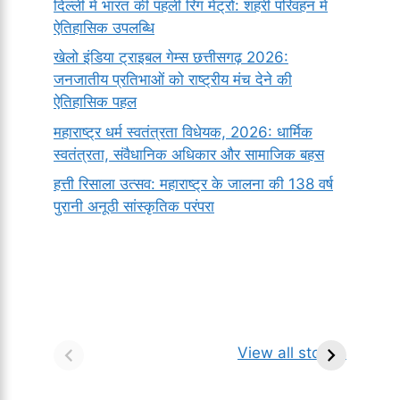
दिल्ली में भारत की पहली रिंग मेट्रो: शहरी परिवहन में
ऐतिहासिक उपलब्धि
खेलो इंडिया ट्राइबल गेम्स छत्तीसगढ़ 2026:
जनजातीय प्रतिभाओं को राष्ट्रीय मंच देने की
ऐतिहासिक पहल
महाराष्ट्र धर्म स्वतंत्रता विधेयक, 2026: धार्मिक
स्वतंत्रता, संवैधानिक अधिकार और सामाजिक बहस
हत्ती रिसाला उत्सव: महाराष्ट्र के जालना की 138 वर्ष
पुरानी अनूठी सांस्कृतिक परंपरा
सर्वनाम (Pronoun)
भगवान शिव के 12
प
किसे कहते है?
ज्योतिर्लिंग | नाम,
व
View all stories
परिभाषा, भेद एवं
स्थान एवं स्तुति मंत्र
उदाहरण