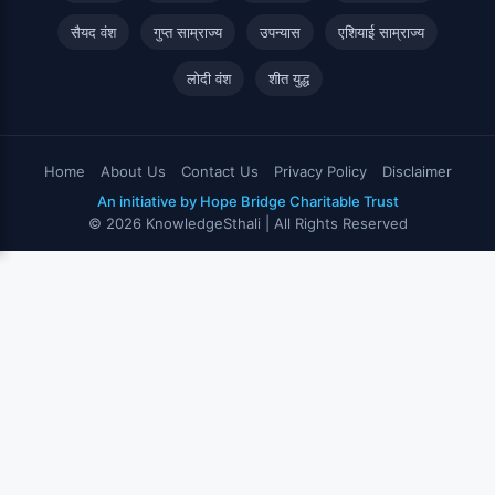
सैयद वंश
गुप्त साम्राज्य
उपन्यास
एशियाई साम्राज्य
लोदी वंश
शीत युद्ध
Home
About Us
Contact Us
Privacy Policy
Disclaimer
An initiative by Hope Bridge Charitable Trust
© 2026 KnowledgeSthali | All Rights Reserved