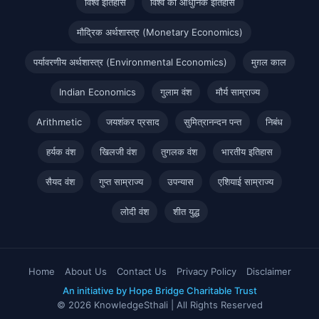
विश्व इतिहास
विश्व का आधुनिक इतिहास
मौद्रिक अर्थशास्त्र (Monetary Economics)
पर्यावरणीय अर्थशास्त्र (Environmental Economics)
मुग़ल काल
Indian Economics
गुलाम वंश
मौर्य साम्राज्य
Arithmetic
जयशंकर प्रसाद
सुमित्रानन्दन पन्त
निबंध
हर्यक वंश
खिलजी वंश
तुगलक वंश
भारतीय इतिहास
सैयद वंश
गुप्त साम्राज्य
उपन्यास
एशियाई साम्राज्य
लोदी वंश
शीत युद्ध
Home
About Us
Contact Us
Privacy Policy
Disclaimer
An initiative by Hope Bridge Charitable Trust
© 2026 KnowledgeSthali | All Rights Reserved