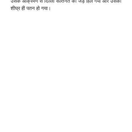
उसके आक्रमण से दिल्ली सल्तनत की जड़ें हिल गयीं और उसका
शीघ्र ही पतन हो गया।