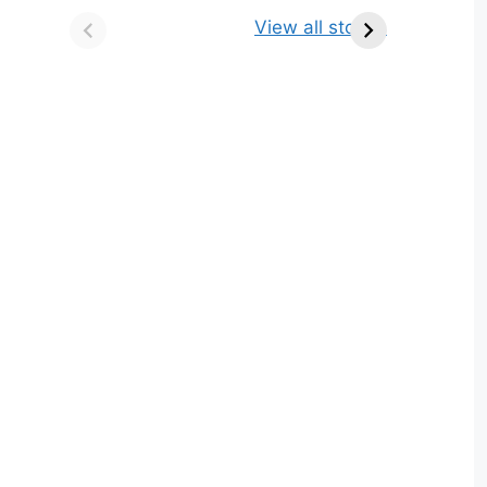
किसे कहते है? परिभाषा,
ज्योतिर्लिंग | नाम, स्थान एवं
View all stories
भेद एवं उदाहरण
स्तुति मंत्र