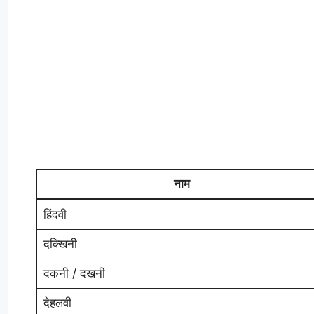
नाम
हिंदवी
दक्खिनी
दकनी / दखनी
देहलवी