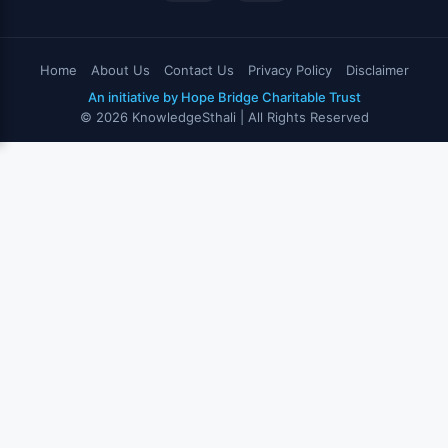
Home
About Us
Contact Us
Privacy Policy
Disclaimer
An initiative by Hope Bridge Charitable Trust
© 2026 KnowledgeSthali | All Rights Reserved