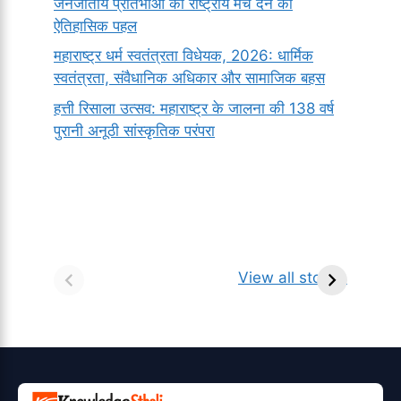
जनजातीय प्रतिभाओं को राष्ट्रीय मंच देने की
ऐतिहासिक पहल
महाराष्ट्र धर्म स्वतंत्रता विधेयक, 2026: धार्मिक
स्वतंत्रता, संवैधानिक अधिकार और सामाजिक बहस
हत्ती रिसाला उत्सव: महाराष्ट्र के जालना की 138 वर्ष
पुरानी अनूठी सांस्कृतिक परंपरा
सर्वनाम (Pronoun)
भगवान शिव के 12
प
किसे कहते है?
ज्योतिर्लिंग | नाम,
व
View all stories
परिभाषा, भेद एवं
स्थान एवं स्तुति मंत्र
उदाहरण