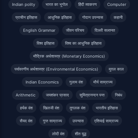
Indian polity
भारत का भूगोल
हिंदी व्याकरण
Computer
प्राचीन इतिहास
आधुनिक इतिहास
गोदान उपन्यास
कहानी
English Grammar
जीवन परिचय
दिल्ली सल्तनत
विश्व इतिहास
विश्व का आधुनिक इतिहास
मौद्रिक अर्थशास्त्र (Monetary Economics)
पर्यावरणीय अर्थशास्त्र (Environmental Economics)
मुग़ल काल
Indian Economics
गुलाम वंश
मौर्य साम्राज्य
Arithmetic
जयशंकर प्रसाद
सुमित्रानन्दन पन्त
निबंध
हर्यक वंश
खिलजी वंश
तुगलक वंश
भारतीय इतिहास
सैयद वंश
गुप्त साम्राज्य
उपन्यास
एशियाई साम्राज्य
लोदी वंश
शीत युद्ध