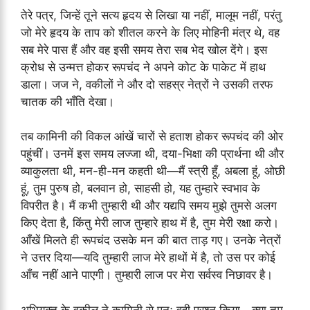
तेरे पत्र, जिन्हें तूने सत्य हृदय से लिखा या नहीं, मालूम नहीं, परंतु
जो मेरे हृदय के ताप को शीतल करने के लिए मोहिनी मंत्र थे, वह
सब मेरे पास हैं और वह इसी समय तेरा सब भेद खोल देंगे। इस
क्रोध से उन्मत्त होकर रूपचंद ने अपने कोट के पाकेट में हाथ
डाला। जज ने, वकीलों ने और दो सहस्र नेत्रों ने उसकी तरफ
चातक की भाँति देखा।
तब कामिनी की विकल आंखें चारों से हताश होकर रूपचंद की ओर
पहुंचीं। उनमें इस समय लज्जा थी, दया-भिक्षा की प्रार्थना थी और
व्याकुलता थी, मन-ही-मन कहती थी—मैं स्त्री हूँ, अबला हूं, ओछी
हूं, तुम पुरुष हो, बलवान हो, साहसी हो, यह तुम्हारे स्वभाव के
विपरीत है। मैं कभी तुम्हारी थी और यद्यपि समय मुझे तुमसे अलग
किए देता है, किंतु मेरी लाज तुम्हारे हाथ में है, तुम मेरी रक्षा करो।
आँखें मिलते ही रूपचंद उसके मन की बात ताड़ गए। उनके नेत्रों
ने उत्तर दिया—यदि तुम्हारी लाज मेरे हाथों में है, तो उस पर कोई
आँच नहीं आने पाएगी। तुम्हारी लाज पर मेरा सर्वस्व निछावर है।
अभियुक्त के वकील ने कामिनी से पुनः वही प्रश्न किया—क्या तुम