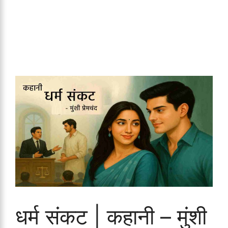
धर्म संकट | कहानी – मुंशी