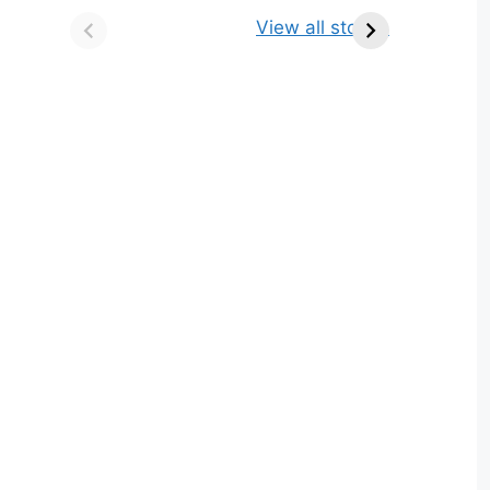
किसे कहते है? परिभाषा,
ज्योतिर्लिंग | नाम, स्थान एवं
View all stories
भेद एवं उदाहरण
स्तुति मंत्र