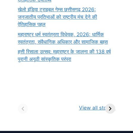
खेलो इंडिया ट्राइबल गेम्स छत्तीसगढ़ 2026:
जनजातीय प्रतिभाओं को राष्ट्रीय मंच देने की
ऐतिहासिक पहल
महाराष्ट्र धर्म स्वतंत्रता विधेयक, 2026: धार्मिक
स्वतंत्रता, संवैधानिक अधिकार और सामाजिक बहस
हत्ती रिसाला उत्सव: महाराष्ट्र के जालना की 138 वर्ष
पुरानी अनूठी सांस्कृतिक परंपरा
सर्वनाम (Pronoun)
भगवान शिव के 12
प
किसे कहते है?
ज्योतिर्लिंग | नाम,
व
View all stories
परिभाषा, भेद एवं
स्थान एवं स्तुति मंत्र
उदाहरण