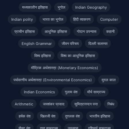
मध्यकालीन इतिहास
भूगोल
Indian Geography
Indian polity
भारत का भूगोल
हिंदी व्याकरण
Computer
प्राचीन इतिहास
आधुनिक इतिहास
गोदान उपन्यास
कहानी
English Grammar
जीवन परिचय
दिल्ली सल्तनत
विश्व इतिहास
विश्व का आधुनिक इतिहास
मौद्रिक अर्थशास्त्र (Monetary Economics)
पर्यावरणीय अर्थशास्त्र (Environmental Economics)
मुग़ल काल
Indian Economics
गुलाम वंश
मौर्य साम्राज्य
Arithmetic
जयशंकर प्रसाद
सुमित्रानन्दन पन्त
निबंध
हर्यक वंश
खिलजी वंश
तुगलक वंश
भारतीय इतिहास
सैयद वंश
गुप्त साम्राज्य
उपन्यास
एशियाई साम्राज्य