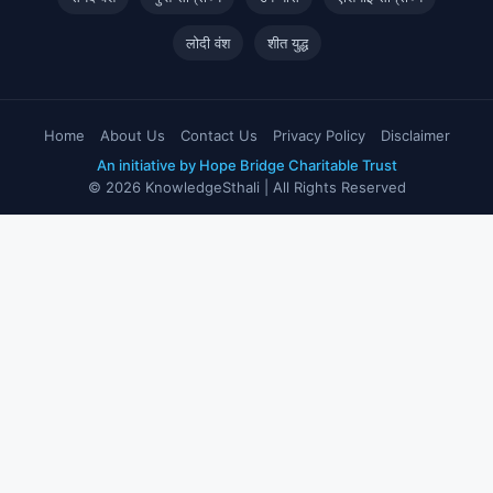
लोदी वंश
शीत युद्ध
Home
About Us
Contact Us
Privacy Policy
Disclaimer
An initiative by Hope Bridge Charitable Trust
© 2026 KnowledgeSthali | All Rights Reserved