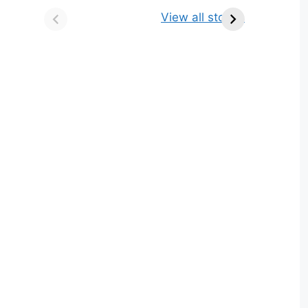
किसे कहते है? परिभाषा,
ज्योतिर्लिंग | नाम, स्थान एवं
View all stories
भेद एवं उदाहरण
स्तुति मंत्र