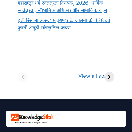
महाराष्ट्र धर्म स्वतंत्रता विधेयक, 2026: धार्मिक
स्वतंत्रता, संवैधानिक अधिकार और सामाजिक बहस
हत्ती रिसाला उत्सव: महाराष्ट्र के जालना की 138 वर्ष
पुरानी अनूठी सांस्कृतिक परंपरा
सर्वनाम (Pronoun)
भगवान शिव के 12
प
किसे कहते है?
ज्योतिर्लिंग | नाम,
व
View all stories
परिभाषा, भेद एवं
स्थान एवं स्तुति मंत्र
उदाहरण