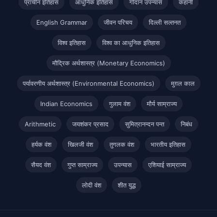
प्राचीन इतिहास
आधुनिक इतिहास
गोदान उपन्यास
कहानी
English Grammar
जीवन परिचय
दिल्ली सल्तनत
विश्व इतिहास
विश्व का आधुनिक इतिहास
मौद्रिक अर्थशास्त्र (Monetary Economics)
पर्यावरणीय अर्थशास्त्र (Environmental Economics)
मुग़ल काल
Indian Economics
गुलाम वंश
मौर्य साम्राज्य
Arithmetic
जयशंकर प्रसाद
सुमित्रानन्दन पन्त
निबंध
हर्यक वंश
खिलजी वंश
तुगलक वंश
भारतीय इतिहास
सैयद वंश
गुप्त साम्राज्य
उपन्यास
एशियाई साम्राज्य
लोदी वंश
शीत युद्ध