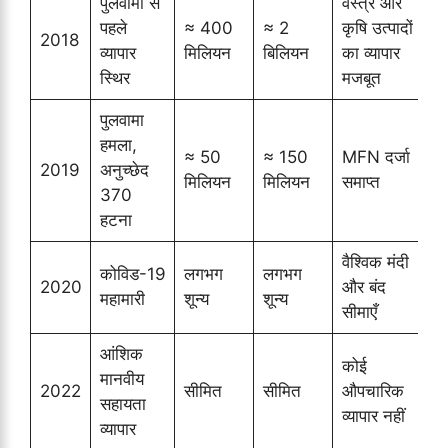
पुलवामा से
वस्त्र और
पहले
≈ 400
≈ 2
कृषि उत्पादों
2018
व्यापार
मिलियन
बिलियन
का व्यापार
स्थिर
मजबूत
पुलवामा
हमला,
≈ 50
≈ 150
MFN दर्जा
T
2019
अनुच्छेद
मिलियन
मिलियन
समाप्त
370
हटना
वैश्विक मंदी
कोविड-19
लगभग
लगभग
W
2020
और बंद
महामारी
शून्य
शून्य
D
सीमाएँ
आंशिक
कोई
मानवीय
2022
सीमित
सीमित
औपचारिक
सहायता
व्यापार नहीं
व्यापार