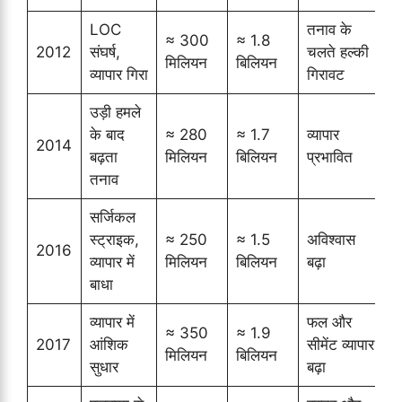
LOC
तनाव के
≈ 300
≈ 1.8
T
2012
संघर्ष,
चलते हल्की
मिलियन
बिलियन
व्यापार गिरा
गिरावट
उड़ी हमले
I
के बाद
≈ 280
≈ 1.7
व्यापार
2014
E
बढ़ता
मिलियन
बिलियन
प्रभावित
तनाव
सर्जिकल
स्ट्राइक,
≈ 250
≈ 1.5
अविश्वास
B
2016
व्यापार में
मिलियन
बिलियन
बढ़ा
S
बाधा
व्यापार में
फल और
M
≈ 350
≈ 1.9
2017
आंशिक
सीमेंट व्यापार
मिलियन
बिलियन
सुधार
बढ़ा
(