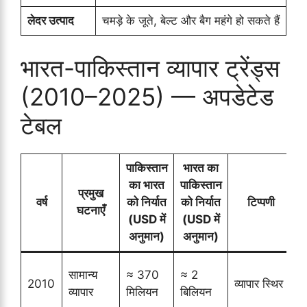
लेदर उत्पाद
चमड़े के जूते, बेल्ट और बैग महंगे हो सकते हैं
भारत-पाकिस्तान व्यापार ट्रेंड्स
(2010–2025) — अपडेटेड
टेबल
पाकिस्तान
भारत का
का भारत
पाकिस्तान
प्रमुख
वर्ष
को निर्यात
को निर्यात
टिप्पणी
घटनाएँ
(
(USD में
(USD में
अनुमान)
अनुमान)
M
सामान्य
≈ 370
≈ 2
2010
व्यापार स्थिर
व्यापार
मिलियन
बिलियन
(