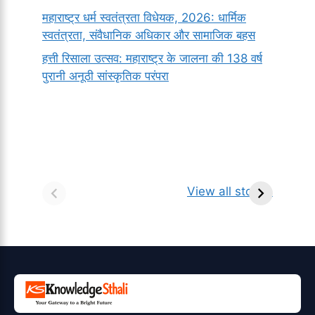
महाराष्ट्र धर्म स्वतंत्रता विधेयक, 2026: धार्मिक
स्वतंत्रता, संवैधानिक अधिकार और सामाजिक बहस
हत्ती रिसाला उत्सव: महाराष्ट्र के जालना की 138 वर्ष
पुरानी अनूठी सांस्कृतिक परंपरा
सर्वनाम (Pronoun)
भगवान शिव के 12
प
किसे कहते है?
ज्योतिर्लिंग | नाम,
व
View all stories
परिभाषा, भेद एवं
स्थान एवं स्तुति मंत्र
उदाहरण