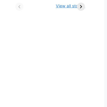
किसे कहते है? परिभाषा,
ज्योतिर्लिंग | नाम, स्थान एवं
View all stories
भेद एवं उदाहरण
स्तुति मंत्र