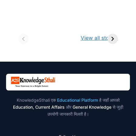
सर्वनाम (Pronoun)
भगवान शिव के 12
प
किसे कहते है?
ज्योतिर्लिंग | नाम,
व
View all stories
परिभाषा, भेद एवं
स्थान एवं स्तुति मंत्र
उदाहरण
KnowledgeSthali एक
Educational Platform
है जहाँ आपको
Education, Current Affairs
और
General Knowledge
से जुड़ी
उपयोगी जानकारी मिलती है।