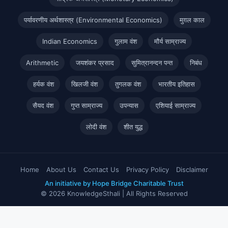
पर्यावरणीय अर्थशास्त्र (Environmental Economics)
मुग़ल काल
Indian Economics
गुलाम वंश
मौर्य साम्राज्य
Arithmetic
जयशंकर प्रसाद
सुमित्रानन्दन पन्त
निबंध
हर्यक वंश
खिलजी वंश
तुगलक वंश
भारतीय इतिहास
सैयद वंश
गुप्त साम्राज्य
उपन्यास
एशियाई साम्राज्य
लोदी वंश
शीत युद्ध
Home
About Us
Contact Us
Privacy Policy
Disclaimer
An initiative by Hope Bridge Charitable Trust
© 2026 KnowledgeSthali | All Rights Reserved