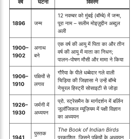
वर्ष
घटना
विवरण
12 नवम्बर को मुंबई (बॉम्बे) में जन्म,
1896
जन्म
पूरा नाम – सलीम मोइज़ुद्दीन अब्दुल
अली
एक वर्ष की आयु में पिता का और तीन
1900–
अनाथ
वर्ष की आयु में माता का निधन;
1902
बने
पालन-पोषण मौसी और मामा ने किया
गौरैया के पीले धब्बेदार गले वाली
1906–
पक्षियों से
चिड़िया की जिज्ञासा ने उन्हें बॉम्बे
1910
लगाव
नेचुरल हिस्ट्री सोसाइटी से जोड़ा
प्रो. स्ट्रेसमैन के मार्गदर्शन में बर्लिन
1926–
जर्मनी में
जूलॉजिकल म्यूज़ियम में पक्षी विज्ञान
1930
अध्ययन
का अध्ययन
The Book of Indian Birds
पुस्तक
1941
प्रकाशित, जिसने पक्षियों के अध्ययन