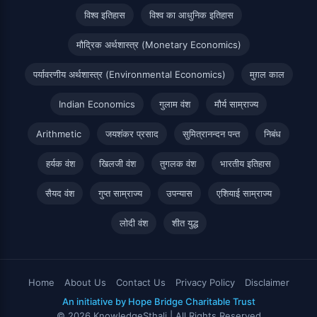
विश्व इतिहास
विश्व का आधुनिक इतिहास
मौद्रिक अर्थशास्त्र (Monetary Economics)
पर्यावरणीय अर्थशास्त्र (Environmental Economics)
मुग़ल काल
Indian Economics
गुलाम वंश
मौर्य साम्राज्य
Arithmetic
जयशंकर प्रसाद
सुमित्रानन्दन पन्त
निबंध
हर्यक वंश
खिलजी वंश
तुगलक वंश
भारतीय इतिहास
सैयद वंश
गुप्त साम्राज्य
उपन्यास
एशियाई साम्राज्य
लोदी वंश
शीत युद्ध
Home
About Us
Contact Us
Privacy Policy
Disclaimer
An initiative by Hope Bridge Charitable Trust
© 2026 KnowledgeSthali | All Rights Reserved