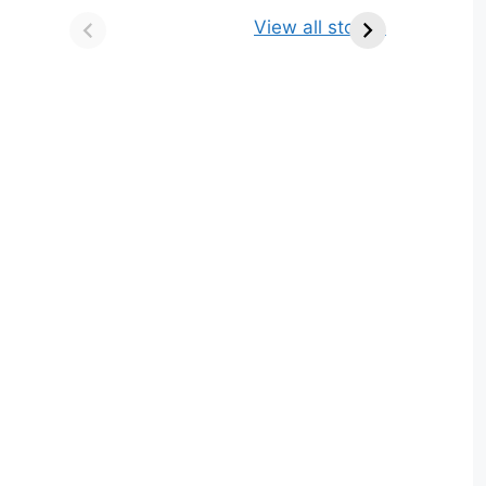
किसे कहते है? परिभाषा,
ज्योतिर्लिंग | नाम, स्थान एवं
View all stories
भेद एवं उदाहरण
स्तुति मंत्र