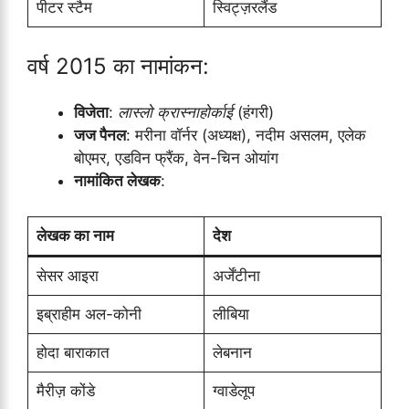
पीटर स्टैम
स्विट्ज़रलैंड
वर्ष 2015 का नामांकन:
विजेता
:
लास्लो क्रास्नाहोर्काई
(हंगरी)
जज पैनल
: मरीना वॉर्नर (अध्यक्ष), नदीम असलम, एलेक
बोएमर, एडविन फ्रैंक, वेन-चिन ओयांग
नामांकित लेखक
:
लेखक का नाम
देश
सेसर आइरा
अर्जेंटीना
इब्राहीम अल-कोनी
लीबिया
होदा बाराकात
लेबनान
मैरीज़ कोंडे
ग्वाडेलूप