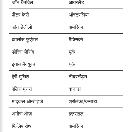
जॉन बैनविल
आयरलैंड
पीटर केरी
ऑस्ट्रेलिया
डॉन डेलीलो
अमेरिका
कार्लोस फुएंतेस
मैक्सिको
डोरिस लेसिंग
यूके
इयान मैक्युवन
यूके
हैरी मुलिश
नीदरलैंड्स
एलिस मुनरो
कनाडा
माइकल ओन्डाट्जे
श्रीलंका/कनाडा
अमोस ओज़
इज़राइल
फिलिप रोथ
अमेरिका