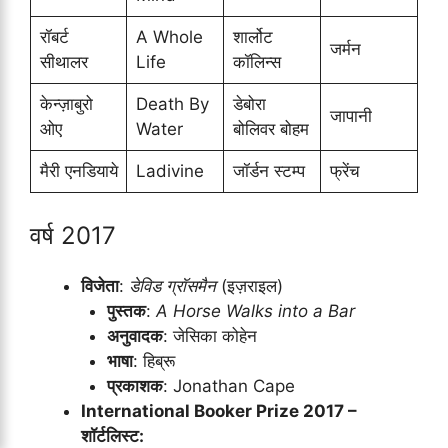
रॉबर्ट
A Whole
शार्लोट
जर्मन
सीथालर
Life
कॉलिन्स
केन्ज़ाबुरो
Death By
डेबोरा
जापानी
ओए
Water
बोलिवर बोहम
मैरी एनडियाये
Ladivine
जॉर्डन स्टम्प
फ्रेंच
वर्ष 2017
विजेता
:
डेविड ग्रॉसमैन
(इज़राइल)
पुस्तक
:
A Horse Walks into a Bar
अनुवादक
: जेसिका कोहेन
भाषा
: हिब्रू
प्रकाशक
: Jonathan Cape
International Booker Prize 2017 –
शॉर्टलिस्ट: