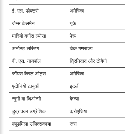
ई. एल. डॉक्टरो
अमेरिका
जेम्स केलमैन
यूके
मारियो वर्गास ल्योसा
पेरू
अर्नोस्ट लस्टिग
चेक गणराज्य
वी. एस. नायपॉल
त्रिनिदाद और टोबैगो
जॉयस कैरल ओट्स
अमेरिका
एंटोनियो टाबुकी
इटली
न्गुगी वा थिओन्गो
केन्या
डुब्रावका उग्रेशिक
क्रोएशिया
ल्यूडमिला उलित्सकाया
रूस