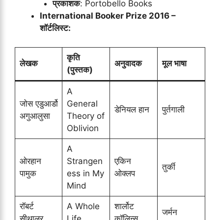
प्रकाशक
: Portobello Books
International Booker Prize 2016 –
शॉर्टलिस्ट:
कृति
लेखक
अनुवादक
मूल भाषा
(पुस्तक)
A
जोस एडुआर्डो
General
डेनियल हान
पुर्तगाली
अगुआलुसा
Theory of
Oblivion
A
ओरहान
Strangen
एकिन
तुर्की
पामुक
ess in My
ओक्लप
Mind
रॉबर्ट
A Whole
शार्लोट
जर्मन
सीथालर
Life
कॉलिन्स