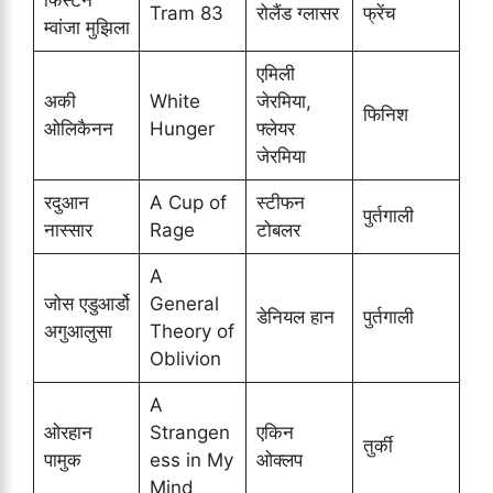
Tram 83
रोलैंड ग्लासर
फ्रेंच
म्वांजा मुझिला
एमिली
अकी
White
जेरमिया,
फिनिश
ओलिकैनन
Hunger
फ्लेयर
जेरमिया
रदुआन
A Cup of
स्टीफन
पुर्तगाली
नास्सार
Rage
टोबलर
A
जोस एडुआर्डो
General
डेनियल हान
पुर्तगाली
अगुआलुसा
Theory of
Oblivion
A
ओरहान
Strangen
एकिन
तुर्की
पामुक
ess in My
ओक्लप
Mind