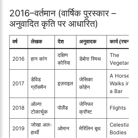
2016–वर्तमान (वार्षिक पुरस्कार –
अनुवादित कृति पर आधारित)
वर्ष
लेखक
देश
अनुवादक
कार्य (रचना)
दक्षिण
The
2016
हान कांग
डेबोरा स्मिथ
कोरिया
Vegetarian
A Horse
डेविड
जेसिका
2017
इज़राइल
Walks into
ग्रॉसमैन
कोहेन
a Bar
ओल्गा
जेनिफर
2018
पोलैंड
Flights
टोकार्चुक
क्रॉफ्ट
जोखा अल-
Celestial
2019
ओमान
मेरिलिन बूथ
हार्थी
Bodies