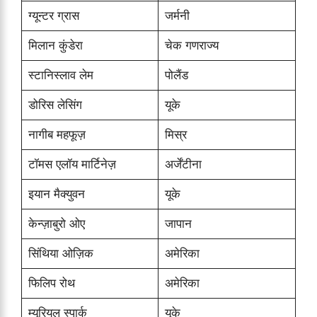
ग्यून्टर ग्रास
जर्मनी
मिलान कुंडेरा
चेक गणराज्य
स्टानिस्लाव लेम
पोलैंड
डोरिस लेसिंग
यूके
नागीब महफूज़
मिस्र
टॉमस एलॉय मार्टिनेज़
अर्जेंटीना
इयान मैक्युवन
यूके
केन्ज़ाबुरो ओए
जापान
सिंथिया ओज़िक
अमेरिका
फिलिप रोथ
अमेरिका
म्यूरियल स्पार्क
यूके