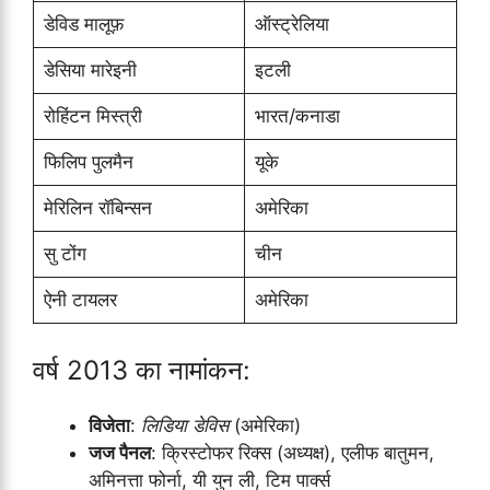
डेविड मालूफ़
ऑस्ट्रेलिया
डेसिया मारेइनी
इटली
रोहिंटन मिस्त्री
भारत/कनाडा
फिलिप पुलमैन
यूके
मेरिलिन रॉबिन्सन
अमेरिका
सु टोंग
चीन
ऐनी टायलर
अमेरिका
वर्ष 2013 का नामांकन:
विजेता
:
लिडिया डेविस
(अमेरिका)
जज पैनल
: क्रिस्टोफर रिक्स (अध्यक्ष), एलीफ बातुमन,
अमिनत्ता फोर्ना, यी युन ली, टिम पार्क्स