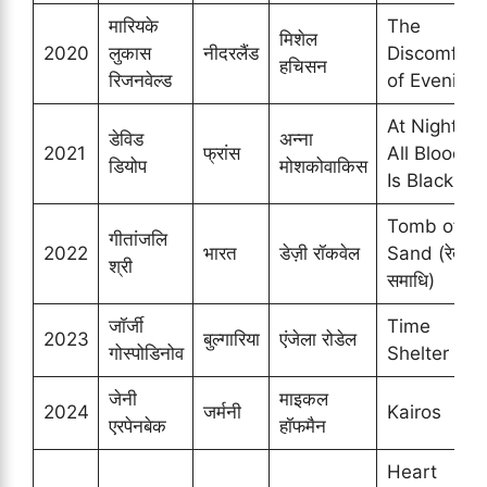
मारियके
The
मिशेल
2020
लुकास
नीदरलैंड
Discomfort
हचिसन
रिजनवेल्ड
of Evening
At Night
डेविड
अन्ना
2021
फ्रांस
All Blood
डियोप
मोशकोवाकिस
Is Black
Tomb of
गीतांजलि
2022
भारत
डेज़ी रॉकवेल
Sand (रेत
श्री
समाधि)
जॉर्जी
Time
2023
बुल्गारिया
एंजेला रोडेल
गोस्पोडिनोव
Shelter
जेनी
माइकल
2024
जर्मनी
Kairos
एरपेनबेक
हॉफमैन
Heart