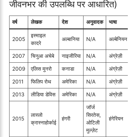
जीवनभर की उपलब्धि पर आधारित)
वर्ष
लेखक
देश
अनुवादक
भाषा
इस्माइल
2005
अल्बानिया
N/A
अल्बेनियन
कादरे
2007
चिनुआ अचेबे
नाइजीरिया
N/A
अंग्रेज़ी
2009
एलिस मुनरो
कनाडा
N/A
अंग्रेज़ी
2011
फिलिप रोथ
अमेरिका
N/A
अंग्रेज़ी
2013
लीडिया डेविस
अमेरिका
N/A
अंग्रेज़ी
जॉर्ज
लास्लो
सिरतेस,
2015
हंगरी
हंगेरियन
क्रास्नाहोर्काई
ओटिली
मुल्ज़ेट