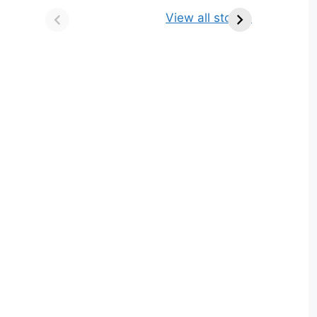
किसे कहते है? परिभाषा,
ज्योतिर्लिंग | नाम, स्थान एवं
View all stories
भेद एवं उदाहरण
स्तुति मंत्र