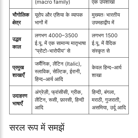
(macro family)
एक उपशाखा
भौगोलिक
यूरोप और एशिया के व्यापक
मुख्यतः भारतीय
क्षेत्र
भागों में
उपमहाद्वीप में
लगभग 4000–3500
लगभग 1500
उद्भव
ई.पू. में एक सामान्य मातृभाषा
ई.पू. में वैदिक
काल
“प्रोटो-भारोपीय” से
संस्कृत से
जर्मैनिक, लैटिन (Italic),
प्रमुख
केवल हिन्द–आर्य
स्लाविक, सेल्टिक, ईरानी,
शाखाएँ
शाखा
हिन्द–आर्य आदि
अंग्रेज़ी, फ्रांसीसी, ग्रीक,
हिन्दी, बंगला,
उदाहरण
लैटिन, रूसी, फ़ारसी, हिन्दी
मराठी, गुजराती,
भाषाएँ
आदि
असमिया, उर्दू आदि
सरल रूप में समझें