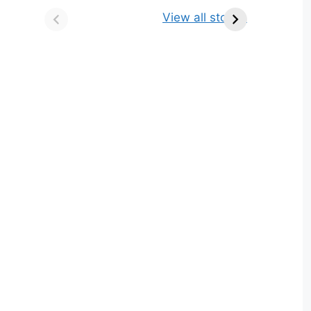
किसे कहते है? परिभाषा,
ज्योतिर्लिंग | नाम, स्थान एवं
View all stories
भेद एवं उदाहरण
स्तुति मंत्र