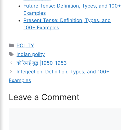
Future Tense: Definition, Types, and 100+
Examples
Present Tense: Definition, Types, and
100+ Examples
Categories
POLITY
Tags
Indian polity
कोरियाई युद्ध |1950-1953
Interjection: Definition, Types, and 100+
Examples
Leave a Comment
Comment