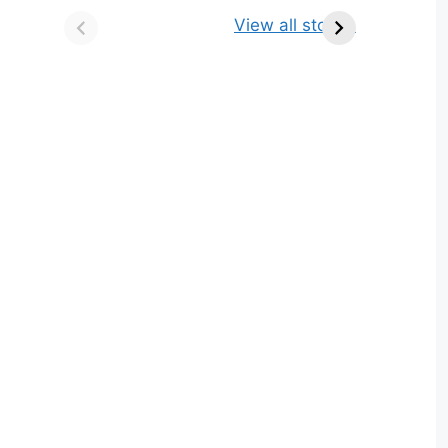
किसे कहते है? परिभाषा,
ज्योतिर्लिंग | नाम, स्थान एवं
View all stories
भेद एवं उदाहरण
स्तुति मंत्र