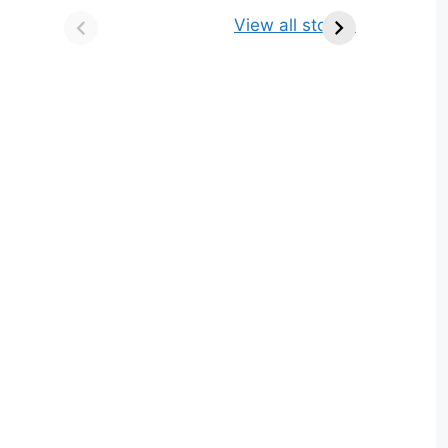
किसे कहते है? परिभाषा,
ज्योतिर्लिंग | नाम, स्थान एवं
View all stories
भेद एवं उदाहरण
स्तुति मंत्र