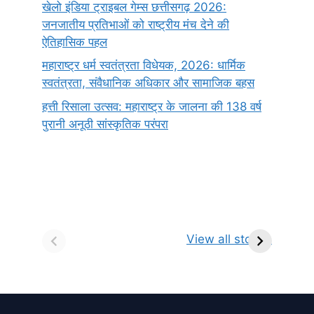
खेलो इंडिया ट्राइबल गेम्स छत्तीसगढ़ 2026:
जनजातीय प्रतिभाओं को राष्ट्रीय मंच देने की
ऐतिहासिक पहल
महाराष्ट्र धर्म स्वतंत्रता विधेयक, 2026: धार्मिक
स्वतंत्रता, संवैधानिक अधिकार और सामाजिक बहस
हत्ती रिसाला उत्सव: महाराष्ट्र के जालना की 138 वर्ष
पुरानी अनूठी सांस्कृतिक परंपरा
सर्वनाम (Pronoun)
भगवान शिव के 12
प
किसे कहते है?
ज्योतिर्लिंग | नाम,
व
View all stories
परिभाषा, भेद एवं
स्थान एवं स्तुति मंत्र
उदाहरण