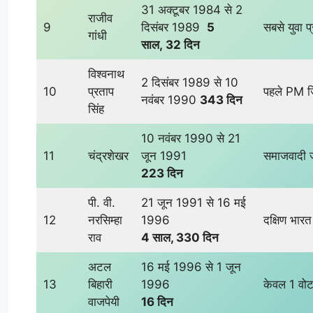
31 अक्टूबर 1984 से 2
राजीव
9
दिसंबर 1989
5
सबसे युवा प
गांधी
साल
,
32 दिन
विश्वनाथ
2 दिसंबर 1989 से 10
10
प्रताप
पहले PM जिन
नवंबर 1990
343 दिन
सिंह
10 नवंबर 1990 से 21
11
चंद्रशेखर
जून 1991
समाजवादी जन
223 दिन
पी. वी.
21 जून 1991 से 16 मई
12
नरसिम्हा
1996
दक्षिण भार
राव
4 साल, 330 दिन
अटल
16 मई 1996 से 1 जून
13
बिहारी
1996
केवल 1 वोट
वाजपेयी
16 दिन