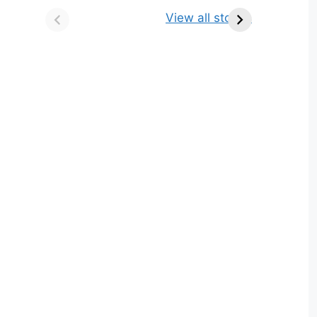
किसे कहते है? परिभाषा,
ज्योतिर्लिंग | नाम, स्थान एवं
View all stories
भेद एवं उदाहरण
स्तुति मंत्र