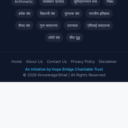
Arithmetic
जयशंकर प्रसाद
सुमित्रानन्दन पन्त
निबंध
हर्यक वंश
खिलजी वंश
तुगलक वंश
भारतीय इतिहास
सैयद वंश
गुप्त साम्राज्य
उपन्यास
एशियाई साम्राज्य
लोदी वंश
शीत युद्ध
Home
About Us
Contact Us
Privacy Policy
Disclaimer
An initiative by Hope Bridge Charitable Trust
© 2026 KnowledgeSthali | All Rights Reserved