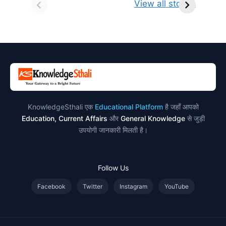
किसे कहते है?
ज्योतिर्लिंग | नाम,
व
View all stories
परिभाषा, भेद एवं
स्थान एवं स्तुति मंत्र
उदाहरण
KnowledgeSthali एक
Educational Platform
है जहाँ आपको
Education, Current Affairs
और
General Knowledge
से जुड़ी
उपयोगी जानकारी मिलती है।
Follow Us
Facebook
Twitter
Instagram
YouTube