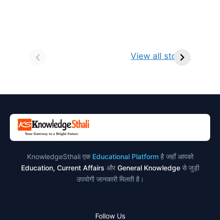
सर्वनाम (Pronoun)
भगवान शिव के 12
प
किसे कहते है?
ज्योतिर्लिंग | नाम,
व
View all stories
परिभाषा, भेद एवं
स्थान एवं स्तुति मंत्र
उदाहरण
KnowledgeSthali एक
Educational Platform
है जहाँ आपको
Education, Current Affairs
और
General Knowledge
से जुड़ी
उपयोगी जानकारी मिलती है।
Follow Us