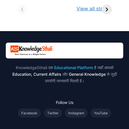
सर्वनाम (Pronoun)
भगवान शिव के 12
प
किसे कहते है?
ज्योतिर्लिंग | नाम,
व
View all stories
परिभाषा, भेद एवं
स्थान एवं स्तुति मंत्र
उदाहरण
KnowledgeSthali एक
Educational Platform
है जहाँ आपको
Education, Current Affairs
और
General Knowledge
से जुड़ी
उपयोगी जानकारी मिलती है।
Follow Us
Facebook
Twitter
Instagram
YouTube