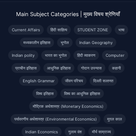
Main Subject Categories | मुख्य विषय श्रेणियाँ
Current Affairs
हिंदी साहित्य
STUDENT ZONE
भाषा
मध्यकालीन इतिहास
भूगोल
Indian Geography
Indian polity
भारत का भूगोल
हिंदी व्याकरण
Computer
प्राचीन इतिहास
आधुनिक इतिहास
गोदान उपन्यास
कहानी
English Grammar
जीवन परिचय
दिल्ली सल्तनत
विश्व इतिहास
विश्व का आधुनिक इतिहास
मौद्रिक अर्थशास्त्र (Monetary Economics)
पर्यावरणीय अर्थशास्त्र (Environmental Economics)
मुग़ल काल
Indian Economics
गुलाम वंश
मौर्य साम्राज्य