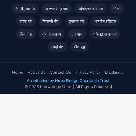
Arithmetic
जयशंकर प्रसाद
सुमित्रानन्दन पन्त
निबंध
हर्यक वंश
खिलजी वंश
तुगलक वंश
भारतीय इतिहास
सैयद वंश
गुप्त साम्राज्य
उपन्यास
एशियाई साम्राज्य
लोदी वंश
शीत युद्ध
Home
About Us
Contact Us
Privacy Policy
Disclaimer
An initiative by Hope Bridge Charitable Trust
© 2026 KnowledgeSthali | All Rights Reserved