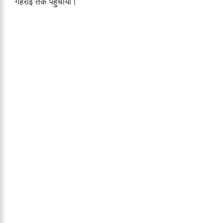
गहराई तक पहुँचाया।