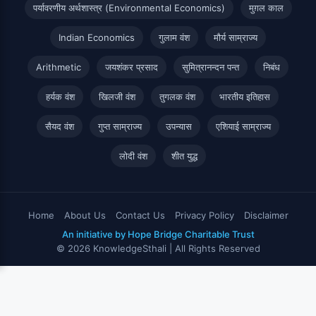
पर्यावरणीय अर्थशास्त्र (Environmental Economics)
मुग़ल काल
Indian Economics
गुलाम वंश
मौर्य साम्राज्य
Arithmetic
जयशंकर प्रसाद
सुमित्रानन्दन पन्त
निबंध
हर्यक वंश
खिलजी वंश
तुगलक वंश
भारतीय इतिहास
सैयद वंश
गुप्त साम्राज्य
उपन्यास
एशियाई साम्राज्य
लोदी वंश
शीत युद्ध
Home
About Us
Contact Us
Privacy Policy
Disclaimer
An initiative by Hope Bridge Charitable Trust
© 2026 KnowledgeSthali | All Rights Reserved