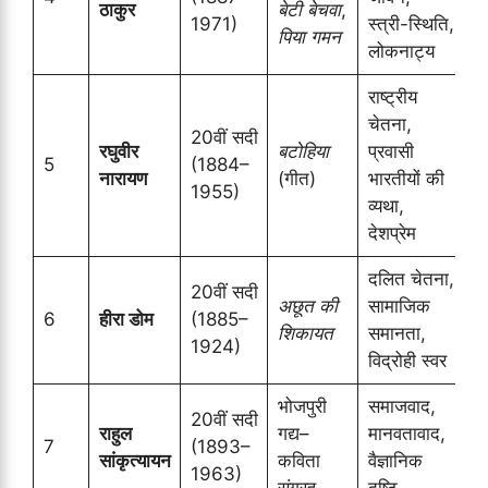
ठाकुर
बेटी बेचवा
,
1971)
स्त्री-स्थिति,
पिया गमन
लोकनाट्य
राष्ट्रीय
चेतना,
20वीं सदी
रघुवीर
बटोहिया
प्रवासी
5
(1884–
नारायण
(गीत)
भारतीयों की
1955)
व्यथा,
देशप्रेम
दलित चेतना,
20वीं सदी
अछूत की
सामाजिक
6
हीरा डोम
(1885–
शिकायत
समानता,
1924)
विद्रोही स्वर
भोजपुरी
समाजवाद,
20वीं सदी
राहुल
गद्य–
मानवतावाद,
7
(1893–
सांकृत्यायन
कविता
वैज्ञानिक
1963)