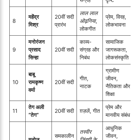
संग्रह
दृष्टि
लाल लाल
महेंद्र
20वीं सदी
प्रेम, विरह,
8
ओढ़निया
,
मिश्र
प्रारंभ
लोकभावना
लोकगीत
मनोरंजन
काव्य-
सामाजिक
9
प्रसाद
20वीं सदी
संग्रह और
जागरूकता,
सिन्हा
निबंध
लोकसंस्कृति
ग्रामीण
बाबू
गीत,
जीवन,
10
रामकृष्ण
20वीं सदी
नाटक
नैतिकता और
वर्मा
शिक्षा
तेग अली
प्रेम और
11
20वीं सदी
ग़ज़लें, गीत
“तेग”
मानवीय संबंध
आधुनिक
तस्वीर
समकालीन
जीवन,
मनोज
ज़िंदगी के