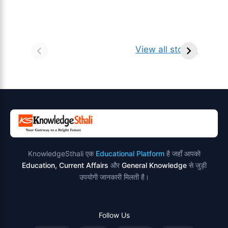
सर्वनाम (Pronoun)
भगवान शिव के 12
प
किसे कहते है?
ज्योतिर्लिंग | नाम,
व
View all stories
परिभाषा, भेद एवं
स्थान एवं स्तुति मंत्र
उदाहरण
KnowledgeSthali एक
Educational Platform
है जहाँ आपको
Education, Current Affairs
और
General Knowledge
से जुड़ी
उपयोगी जानकारी मिलती है।
Follow Us