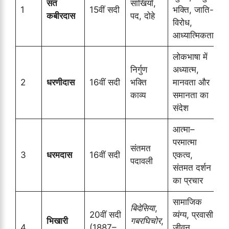
संत
साखियाँ,
1
15वीं सदी
भक्ति, जाति-
कबीरदास
पद, दोहे
विरोध,
आध्यात्मिकता
लोकभाषा में
निर्गुण
अध्यात्म,
2
धरणीदास
16वीं सदी
भक्ति
मानवता और
काव्य
समानता का
संदेश
आत्मा–
परमात्मा
संतमत
3
धरमदास
16वीं सदी
एकत्व,
पदावली
संतमत दर्शन
का प्रचार
सामाजिक
बिदेसिया
,
20वीं सदी
व्यंग्य, प्रवासी
भिखारी
गबरघिचोर
,
4
(1887–
जीवन,