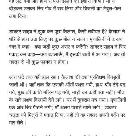
वह लेट गया और हाथ से पंखा झलने का इशारा किया। मॉँ ने
दौड़कर उसका सिर गोद में रख लिया और बिजली का टेबुल-फैन
लगा दिया।
डाक्टर साहब ने झुक कर पूछा कैलाश, कैसी तबीयत है? कैलाश ने
धीरे से हाथ उठा लिए; पर कुछ बोल न सका। मृणालिनी ने करूण
स्वर में कहा—क्या जड़ी कुछ असर न करेंगी? डाक्टर साहब ने सिर
पकड़ कर कहा—क्या बतलाऊँ, मैं इसकी बातों में आ गया। अब तो
नश्तर से भी कुछ फायदा न होगा।
आध घंटे तक यही हाल रहा। कैलाश की दशा प्रतिक्षण बिगड़ती
जाती थी। यहॉँ तक कि उसकी ऑंखें पथरा गयी, हाथ-पॉँव ठंडे पड़
गये, मुख की कांति मलिन पड़ गयी, नाड़ी का कहीं पता नहीं। मौत
के सारे लक्षण दिखायी देने लगे। घर में कुहराम मच गया। मृणालिनी
एक ओर सिर पीटने लगी; मॉँ अलग पछाड़े खाने लगी। डाक्टर
चड्ढा को मित्रों ने पकड़ लिया, नहीं तो वह नश्तर अपनी गर्दन पर
मार लेते।