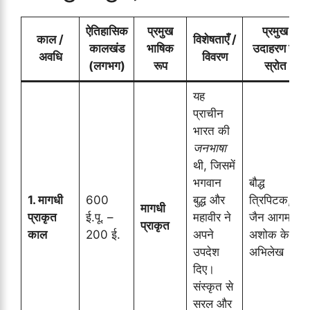
ऐतिहासिक
प्रमुख
प्रमुख
काल /
विशेषताएँ /
कालखंड
भाषिक
उदाहरण या
अवधि
विवरण
(लगभग)
रूप
स्रोत
यह
प्राचीन
भारत की
जनभाषा
थी, जिसमें
भगवान
बौद्ध
1. मागधी
600
बुद्ध और
त्रिपिटक,
मागधी
प्राकृत
ई.पू. –
महावीर ने
जैन आगम,
प्राकृत
काल
200 ई.
अपने
अशोक के
उपदेश
अभिलेख
दिए।
संस्कृत से
सरल और