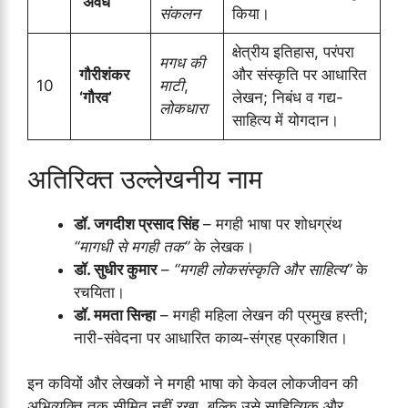
‘अवध’
संकलन
किया।
क्षेत्रीय इतिहास, परंपरा
मगध की
गौरीशंकर
और संस्कृति पर आधारित
10
माटी
,
‘गौरव’
लेखन; निबंध व गद्य-
लोकधारा
साहित्य में योगदान।
अतिरिक्त उल्लेखनीय नाम
डॉ. जगदीश प्रसाद सिंह
– मगही भाषा पर शोधग्रंथ
“मागधी से मगही तक”
के लेखक।
डॉ. सुधीर कुमार
–
“मगही लोकसंस्कृति और साहित्य”
के
रचयिता।
डॉ. ममता सिन्हा
– मगही महिला लेखन की प्रमुख हस्ती;
नारी-संवेदना पर आधारित काव्य-संग्रह प्रकाशित।
इन कवियों और लेखकों ने मगही भाषा को केवल लोकजीवन की
अभिव्यक्ति तक सीमित नहीं रखा, बल्कि उसे साहित्यिक और