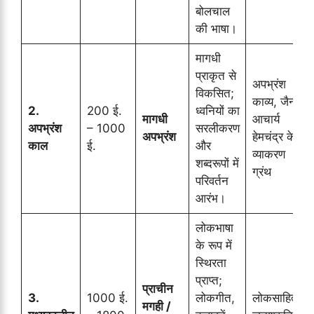
बोलचाल
की भाषा।
मागधी
प्राकृत से
अपभ्रंश
विकसित;
काव्य, जैन
2.
200 ई.
ध्वनियों का
मागधी
आचार्य
अपभ्रंश
– 1000
सरलीकरण
अपभ्रंश
हेमचंद्र के
काल
ई.
और
व्याकरण
शब्दरूपों में
ग्रंथ
परिवर्तन
आरंभ।
लोकभाषा
के रूप में
स्थिरता
प्राप्त;
प्राचीन
3.
1000 ई.
लोकगीत,
लोकसाहित्य,
मगही /