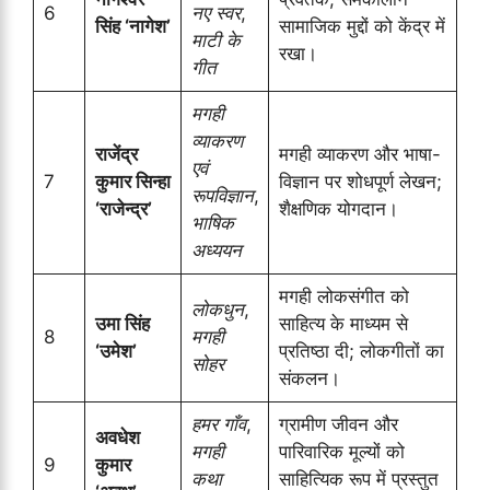
6
नए स्वर
,
सिंह ‘नागेश’
सामाजिक मुद्दों को केंद्र में
माटी के
रखा।
गीत
मगही
व्याकरण
राजेंद्र
मगही व्याकरण और भाषा-
एवं
7
कुमार सिन्हा
विज्ञान पर शोधपूर्ण लेखन;
रूपविज्ञान
,
‘राजेन्द्र’
शैक्षणिक योगदान।
भाषिक
अध्ययन
मगही लोकसंगीत को
लोकधुन
,
उमा सिंह
साहित्य के माध्यम से
8
मगही
‘उमेश’
प्रतिष्ठा दी; लोकगीतों का
सोहर
संकलन।
हमर गाँव
,
ग्रामीण जीवन और
अवधेश
मगही
पारिवारिक मूल्यों को
9
कुमार
कथा
साहित्यिक रूप में प्रस्तुत