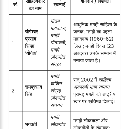
साहित्यकार
योगदान / विशेषता
सं.
रचनाएँ
का नाम
गौतम
आधुनिक मगही साहित्य के
महाकाव्य
,
योगेश्वर
जनक; मगही का पहला
मगही
प्रसाद
महाकाव्य (1960–62)
1
गीतावली
,
सिन्हा
लिखा; मगही दिवस (23
मगही
‘योगेश’
अक्टूबर) उनके सम्मान में
लोकगीत
मनाया जाता है।
संग्रह
मगही
सन् 2002 में
साहित्य
कविता
रामप्रसाद
अकादमी भाषा सम्मान
2
संग्रह
,
सिंह
प्राप्त; मगही को राष्ट्रीय
लोकगीत
स्तर पर प्रतिष्ठा दिलाई।
संचयन
मगही
मगही लोककला और
भगवती
लोकगीत
लोकगीतों के संवाहक;