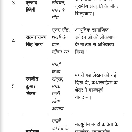
3
प्रसाद
संचयन
,
ग्रामीण संस्कृति के जीवंत
द्विवेदी
मगध के
चित्रकार।
गीत
ग्राम गीत
,
आधुनिक सामाजिक
सत्यनारायण
धरती के
संवेदनाओं को लोकभाषा
4
सिंह ‘सत्य’
बोल
,
के माध्यम से अभिव्यक्त
जीवन रस
किया।
मगही
कथा-
मगही गद्य लेखन को नई
रणजीत
संग्रह
,
दिशा दी; कथासाहित्य के
5
कुमार
मगध
क्षेत्र में महत्वपूर्ण
‘रंजन’
माटी
,
योगदान।
लोक
आवाज़
मगही
नवयुगीन मगही कविता के
कविता के
नागेश्वर
प्रवर्तक; समकालीन