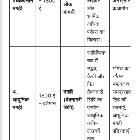
मध्यकालीन
– 1800
कहावतें
जनश्रुतियाँ,
लोक
मगही
ई.
और
कथागीत
मागधी
धार्मिक
वाचिक
परंपरा का
विकास।
साहित्यिक
रूप में
उद्भव;
योगेश का
कैथी और
गौतम
फिर
महाकाव्य
,
4.
मगही
देवनागरी
रामप्रसाद
1800 ई.
आधुनिक
(देवनागरी
लिपि का
सिंह की
– वर्तमान
मगही
लिपि)
प्रयोग।
रचनाएँ,
आधुनिक
आधुनिक
कवि–
मगही
लेखकों
पत्रिकाएँ
द्वारा