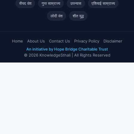
सैयद वंश
गुप्त साम्राज्य
उपन्यास
एशियाई साम्राज्य
लोदी वंश
शीत युद्ध
Home
About Us
Contact Us
Privacy Policy
Disclaimer
An initiative by Hope Bridge Charitable Trust
© 2026 KnowledgeSthali | All Rights Reserved