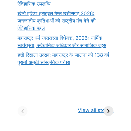
ऐतिहासिक उपलब्धि
खेलो इंडिया ट्राइबल गेम्स छत्तीसगढ़ 2026:
जनजातीय प्रतिभाओं को राष्ट्रीय मंच देने की
ऐतिहासिक पहल
महाराष्ट्र धर्म स्वतंत्रता विधेयक, 2026: धार्मिक
स्वतंत्रता, संवैधानिक अधिकार और सामाजिक बहस
हत्ती रिसाला उत्सव: महाराष्ट्र के जालना की 138 वर्ष
पुरानी अनूठी सांस्कृतिक परंपरा
सर्वनाम (Pronoun)
भगवान शिव के 12
प
किसे कहते है?
ज्योतिर्लिंग | नाम,
व
View all stories
परिभाषा, भेद एवं
स्थान एवं स्तुति मंत्र
उदाहरण