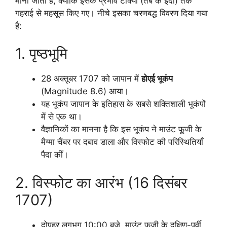
मानी जाती है, क्योंकि इसके प्रभाव टोक्यो (तब के ईदो) तक
गहराई से महसूस किए गए। नीचे इसका चरणबद्ध विवरण दिया गया
है:
1. पृष्ठभूमि
28 अक्तूबर 1707 को जापान में
होएई भूकंप
(Magnitude 8.6) आया।
यह भूकंप जापान के इतिहास के सबसे शक्तिशाली भूकंपों
में से एक था।
वैज्ञानिकों का मानना है कि इस भूकंप ने माउंट फूजी के
मैग्मा चैंबर पर दबाव डाला और विस्फोट की परिस्थितियाँ
पैदा कीं।
2. विस्फोट का आरंभ (16 दिसंबर
1707)
दोपहर लगभग 10:00 बजे, माउंट फूजी के दक्षिण-पूर्वी