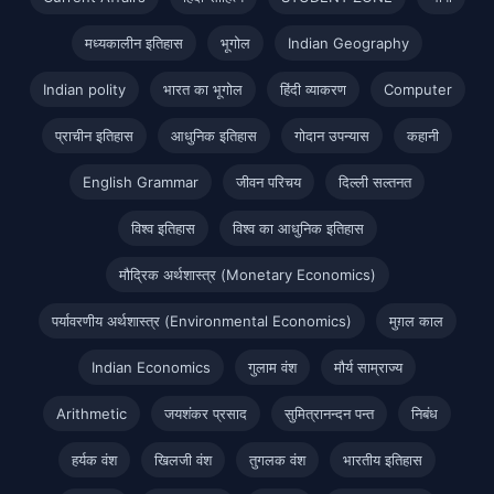
मध्यकालीन इतिहास
भूगोल
Indian Geography
Indian polity
भारत का भूगोल
हिंदी व्याकरण
Computer
प्राचीन इतिहास
आधुनिक इतिहास
गोदान उपन्यास
कहानी
English Grammar
जीवन परिचय
दिल्ली सल्तनत
विश्व इतिहास
विश्व का आधुनिक इतिहास
मौद्रिक अर्थशास्त्र (Monetary Economics)
पर्यावरणीय अर्थशास्त्र (Environmental Economics)
मुग़ल काल
Indian Economics
गुलाम वंश
मौर्य साम्राज्य
Arithmetic
जयशंकर प्रसाद
सुमित्रानन्दन पन्त
निबंध
हर्यक वंश
खिलजी वंश
तुगलक वंश
भारतीय इतिहास