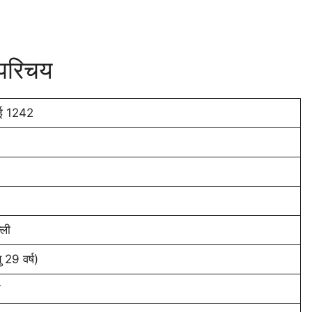
त परिचय
ई 1242
्ली
29 वर्ष)
ी