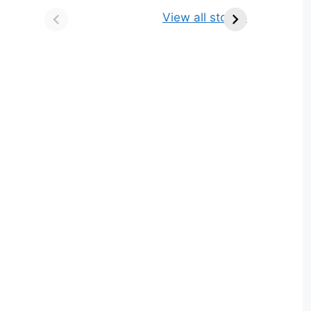
किसे कहते है? परिभाषा,
ज्योतिर्लिंग | नाम, स्थान एवं
View all stories
भेद एवं उदाहरण
स्तुति मंत्र