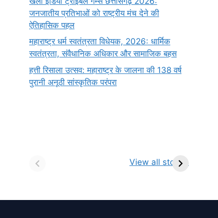
खेलो इंडिया ट्राइबल गेम्स छत्तीसगढ़ 2026:
जनजातीय प्रतिभाओं को राष्ट्रीय मंच देने की
ऐतिहासिक पहल
महाराष्ट्र धर्म स्वतंत्रता विधेयक, 2026: धार्मिक
स्वतंत्रता, संवैधानिक अधिकार और सामाजिक बहस
हत्ती रिसाला उत्सव: महाराष्ट्र के जालना की 138 वर्ष
पुरानी अनूठी सांस्कृतिक परंपरा
सर्वनाम (Pronoun)
भगवान शिव के 12
प
किसे कहते है?
ज्योतिर्लिंग | नाम,
व
View all stories
परिभाषा, भेद एवं
स्थान एवं स्तुति मंत्र
उदाहरण