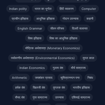
Indian polity
भारत का भूगोल
हिंदी व्याकरण
Computer
प्राचीन इतिहास
आधुनिक इतिहास
गोदान उपन्यास
कहानी
English Grammar
जीवन परिचय
दिल्ली सल्तनत
विश्व इतिहास
विश्व का आधुनिक इतिहास
मौद्रिक अर्थशास्त्र (Monetary Economics)
पर्यावरणीय अर्थशास्त्र (Environmental Economics)
मुग़ल काल
Indian Economics
गुलाम वंश
मौर्य साम्राज्य
Arithmetic
जयशंकर प्रसाद
सुमित्रानन्दन पन्त
निबंध
हर्यक वंश
खिलजी वंश
तुगलक वंश
भारतीय इतिहास
सैयद वंश
गुप्त साम्राज्य
उपन्यास
एशियाई साम्राज्य