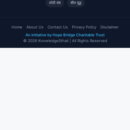
लोदी वंश
शीत युद्ध
Home
About Us
Contact Us
Privacy Policy
Disclaimer
An initiative by Hope Bridge Charitable Trust
© 2026 KnowledgeSthali | All Rights Reserved