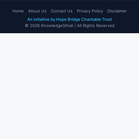
Home
About Us
Contact Us
Privacy Policy
Disclaimer
An initiative by Hope Bridge Charitable Trust
© 2026 KnowledgeSthali | All Rights Reserved