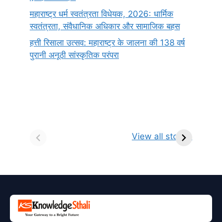
महाराष्ट्र धर्म स्वतंत्रता विधेयक, 2026: धार्मिक
स्वतंत्रता, संवैधानिक अधिकार और सामाजिक बहस
हत्ती रिसाला उत्सव: महाराष्ट्र के जालना की 138 वर्ष
पुरानी अनूठी सांस्कृतिक परंपरा
सर्वनाम (Pronoun)
भगवान शिव के 12
प
किसे कहते है?
ज्योतिर्लिंग | नाम,
व
View all stories
परिभाषा, भेद एवं
स्थान एवं स्तुति मंत्र
उदाहरण