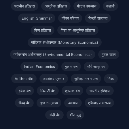
प्राचीन इतिहास
आधुनिक इतिहास
गोदान उपन्यास
कहानी
English Grammar
जीवन परिचय
दिल्ली सल्तनत
विश्व इतिहास
विश्व का आधुनिक इतिहास
मौद्रिक अर्थशास्त्र (Monetary Economics)
पर्यावरणीय अर्थशास्त्र (Environmental Economics)
मुग़ल काल
Indian Economics
गुलाम वंश
मौर्य साम्राज्य
Arithmetic
जयशंकर प्रसाद
सुमित्रानन्दन पन्त
निबंध
हर्यक वंश
खिलजी वंश
तुगलक वंश
भारतीय इतिहास
सैयद वंश
गुप्त साम्राज्य
उपन्यास
एशियाई साम्राज्य
लोदी वंश
शीत युद्ध