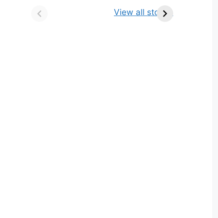
किसे कहते है? परिभाषा,
ज्योतिर्लिंग | नाम, स्थान एवं
View all stories
भेद एवं उदाहरण
स्तुति मंत्र