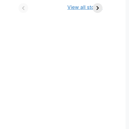
किसे कहते है? परिभाषा,
ज्योतिर्लिंग | नाम, स्थान एवं
View all stories
भेद एवं उदाहरण
स्तुति मंत्र