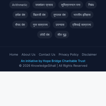
Arithmetic
जयशंकर प्रसाद
सुमित्रानन्दन पन्त
निबंध
हर्यक वंश
खिलजी वंश
तुगलक वंश
भारतीय इतिहास
सैयद वंश
गुप्त साम्राज्य
उपन्यास
एशियाई साम्राज्य
लोदी वंश
शीत युद्ध
Home
About Us
Contact Us
Privacy Policy
Disclaimer
An initiative by Hope Bridge Charitable Trust
© 2026 KnowledgeSthali | All Rights Reserved