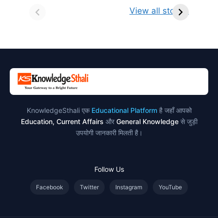
किसे कहते है?
ज्योतिर्लिंग | नाम,
व
View all stories
परिभाषा, भेद एवं
स्थान एवं स्तुति मंत्र
उदाहरण
KnowledgeSthali एक
Educational Platform
है जहाँ आपको
Education, Current Affairs
और
General Knowledge
से जुड़ी
उपयोगी जानकारी मिलती है।
Follow Us
Facebook
Twitter
Instagram
YouTube