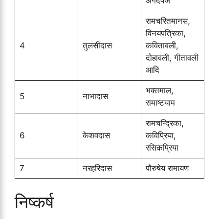
अंगदपैज
रामचरितमानस,
विनयपत्रिका,
4
तुलसीदास
कवितावली,
दोहावली, गीतावली
आदि
भक्तमाल,
5
नाभादास
रामाष्टयाम
रामचन्द्रिका,
6
केशवदास
कविप्रिया,
रसिकप्रिया
7
नरहरिदास
पौरुषेय रामायण
निष्कर्ष