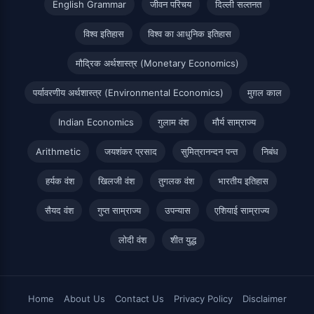
English Grammar
जीवन परिचय
दिल्ली सल्तनत
विश्व इतिहास
विश्व का आधुनिक इतिहास
मौद्रिक अर्थशास्त्र (Monetary Economics)
पर्यावरणीय अर्थशास्त्र (Environmental Economics)
मुग़ल काल
Indian Economics
गुलाम वंश
मौर्य साम्राज्य
Arithmetic
जयशंकर प्रसाद
सुमित्रानन्दन पन्त
निबंध
हर्यक वंश
खिलजी वंश
तुगलक वंश
भारतीय इतिहास
सैयद वंश
गुप्त साम्राज्य
उपन्यास
एशियाई साम्राज्य
लोदी वंश
शीत युद्ध
Home
About Us
Contact Us
Privacy Policy
Disclaimer