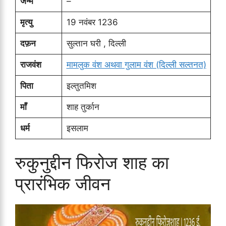
जन्म
–
मृत्यु
19 नवंबर 1236
दफ़न
सुल्तान घरी , दिल्ली
राजवंश
मामलुक वंश अथवा गुलाम वंश (दिल्ली सल्तनत)
पिता
इल्तुतमिश
माँ
शाह तुर्कान
धर्म
इसलाम
रुकुनुद्दीन फिरोज शाह का
प्रारंभिक जीवन