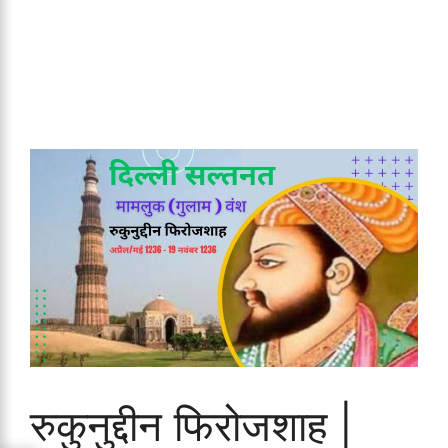
रुकुनुद्दीन फिरोजशाह |