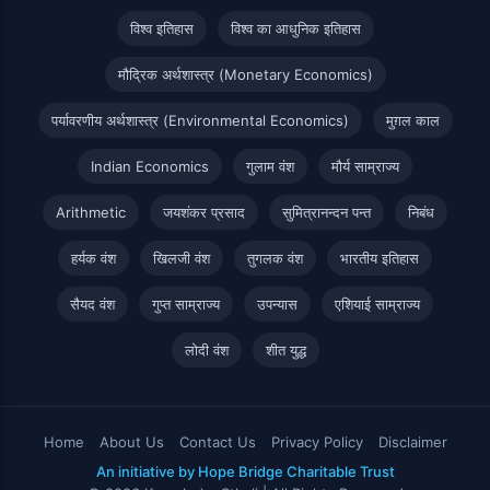
विश्व इतिहास
विश्व का आधुनिक इतिहास
मौद्रिक अर्थशास्त्र (Monetary Economics)
पर्यावरणीय अर्थशास्त्र (Environmental Economics)
मुग़ल काल
Indian Economics
गुलाम वंश
मौर्य साम्राज्य
Arithmetic
जयशंकर प्रसाद
सुमित्रानन्दन पन्त
निबंध
हर्यक वंश
खिलजी वंश
तुगलक वंश
भारतीय इतिहास
सैयद वंश
गुप्त साम्राज्य
उपन्यास
एशियाई साम्राज्य
लोदी वंश
शीत युद्ध
Home
About Us
Contact Us
Privacy Policy
Disclaimer
An initiative by Hope Bridge Charitable Trust