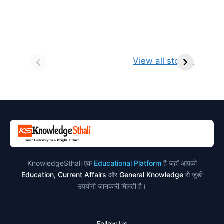
सर्वनाम (Pronoun)
भगवान शिव के 12
प
किसे कहते है?
ज्योतिर्लिंग | नाम,
व
View all stories
परिभाषा, भेद एवं
स्थान एवं स्तुति मंत्र
उदाहरण
KnowledgeSthali एक
Educational Platform
है जहाँ आपको
Education, Current Affairs
और
General Knowledge
से जुड़ी
उपयोगी जानकारी मिलती है।
Follow Us