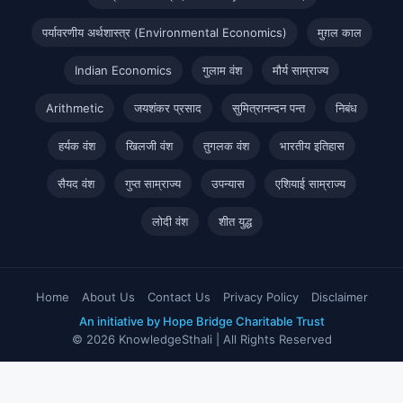
पर्यावरणीय अर्थशास्त्र (Environmental Economics)
मुग़ल काल
Indian Economics
गुलाम वंश
मौर्य साम्राज्य
Arithmetic
जयशंकर प्रसाद
सुमित्रानन्दन पन्त
निबंध
हर्यक वंश
खिलजी वंश
तुगलक वंश
भारतीय इतिहास
सैयद वंश
गुप्त साम्राज्य
उपन्यास
एशियाई साम्राज्य
लोदी वंश
शीत युद्ध
Home
About Us
Contact Us
Privacy Policy
Disclaimer
An initiative by Hope Bridge Charitable Trust
© 2026 KnowledgeSthali | All Rights Reserved