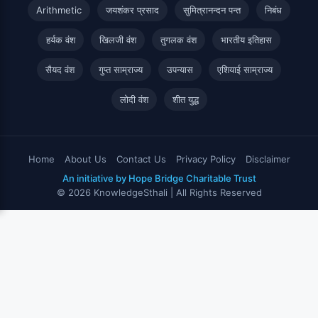
Arithmetic
जयशंकर प्रसाद
सुमित्रानन्दन पन्त
निबंध
हर्यक वंश
खिलजी वंश
तुगलक वंश
भारतीय इतिहास
सैयद वंश
गुप्त साम्राज्य
उपन्यास
एशियाई साम्राज्य
लोदी वंश
शीत युद्ध
Home
About Us
Contact Us
Privacy Policy
Disclaimer
An initiative by Hope Bridge Charitable Trust
© 2026 KnowledgeSthali | All Rights Reserved