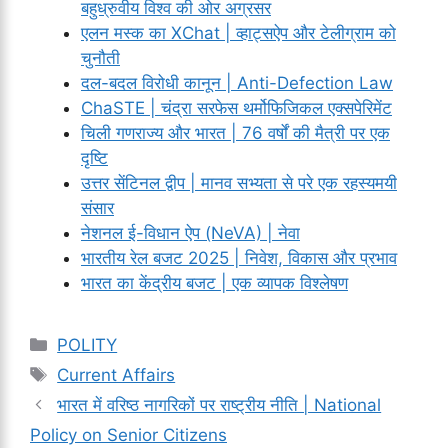
बहुध्रुवीय विश्व की ओर अग्रसर
एलन मस्क का XChat | व्हाट्सऐप और टेलीग्राम को
चुनौती
दल-बदल विरोधी कानून | Anti-Defection Law
ChaSTE | चंद्रा सरफेस थर्मोफिजिकल एक्सपेरिमेंट
चिली गणराज्य और भारत | 76 वर्षों की मैत्री पर एक
दृष्टि
उत्तर सेंटिनल द्वीप | मानव सभ्यता से परे एक रहस्यमयी
संसार
नेशनल ई-विधान ऐप (NeVA) | नेवा
भारतीय रेल बजट 2025 | निवेश, विकास और प्रभाव
भारत का केंद्रीय बजट | एक व्यापक विश्लेषण
Categories
POLITY
Tags
Current Affairs
भारत में वरिष्ठ नागरिकों पर राष्ट्रीय नीति | National
Policy on Senior Citizens