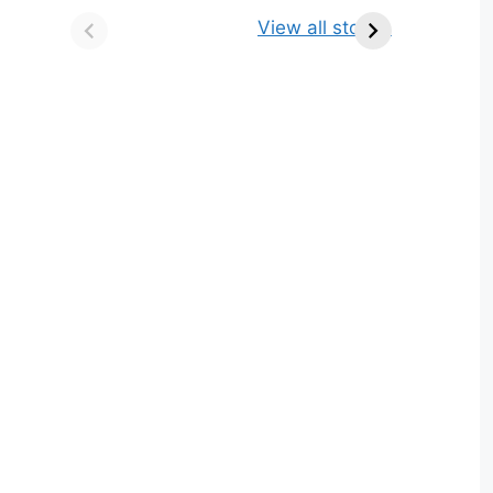
किसे कहते है? परिभाषा,
ज्योतिर्लिंग | नाम, स्थान एवं
View all stories
भेद एवं उदाहरण
स्तुति मंत्र