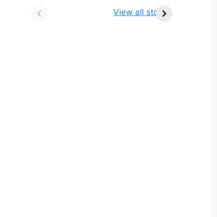
किसे कहते है? परिभाषा,
ज्योतिर्लिंग | नाम, स्थान एवं
View all stories
भेद एवं उदाहरण
स्तुति मंत्र