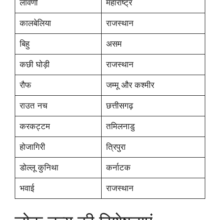
लावणी
महाराष्ट्र
कालबेलिया
राजस्थान
बिहु
असम
कछी घोड़ी
राजस्थान
रौफ
जम्मू और कश्मीर
राउत नच
छत्तीसगढ़
करकट्टम
तमिलनाडु
होजागिरी
त्रिपुरा
डोल्लू कुनिथा
कर्नाटक
भवाई
राजस्थान