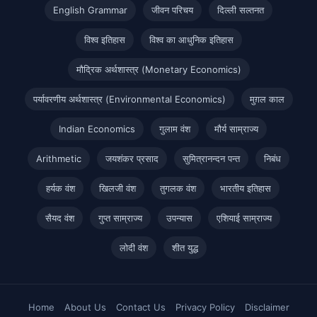
English Grammar
जीवन परिचय
दिल्ली सल्तनत
विश्व इतिहास
विश्व का आधुनिक इतिहास
मौद्रिक अर्थशास्त्र (Monetary Economics)
पर्यावरणीय अर्थशास्त्र (Environmental Economics)
मुग़ल काल
Indian Economics
गुलाम वंश
मौर्य साम्राज्य
Arithmetic
जयशंकर प्रसाद
सुमित्रानन्दन पन्त
निबंध
हर्यक वंश
खिलजी वंश
तुगलक वंश
भारतीय इतिहास
सैयद वंश
गुप्त साम्राज्य
उपन्यास
एशियाई साम्राज्य
लोदी वंश
शीत युद्ध
Home
About Us
Contact Us
Privacy Policy
Disclaimer