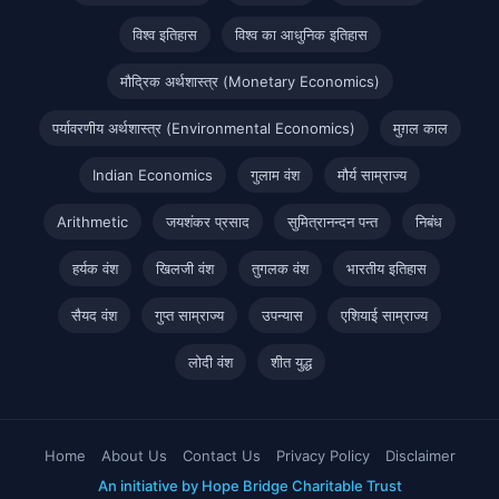
विश्व इतिहास
विश्व का आधुनिक इतिहास
मौद्रिक अर्थशास्त्र (Monetary Economics)
पर्यावरणीय अर्थशास्त्र (Environmental Economics)
मुग़ल काल
Indian Economics
गुलाम वंश
मौर्य साम्राज्य
Arithmetic
जयशंकर प्रसाद
सुमित्रानन्दन पन्त
निबंध
हर्यक वंश
खिलजी वंश
तुगलक वंश
भारतीय इतिहास
सैयद वंश
गुप्त साम्राज्य
उपन्यास
एशियाई साम्राज्य
लोदी वंश
शीत युद्ध
Home
About Us
Contact Us
Privacy Policy
Disclaimer
An initiative by Hope Bridge Charitable Trust