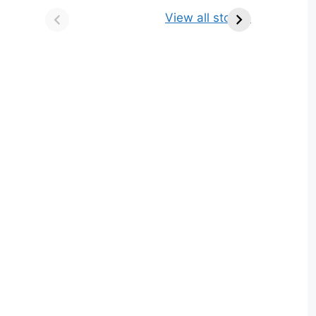
किसे कहते है? परिभाषा,
ज्योतिर्लिंग | नाम, स्थान एवं
View all stories
भेद एवं उदाहरण
स्तुति मंत्र