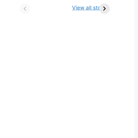
किसे कहते है? परिभाषा,
ज्योतिर्लिंग | नाम, स्थान एवं
View all stories
भेद एवं उदाहरण
स्तुति मंत्र