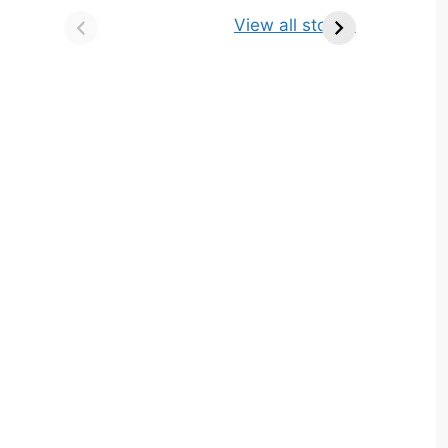
किसे कहते है? परिभाषा,
ज्योतिर्लिंग | नाम, स्थान एवं
View all stories
भेद एवं उदाहरण
स्तुति मंत्र