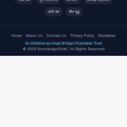
लोदी वंश
शीत युद्ध
Home
About Us
Contact Us
Privacy Policy
Disclaimer
An initiative by Hope Bridge Charitable Trust
© 2026 KnowledgeSthali | All Rights Reserved