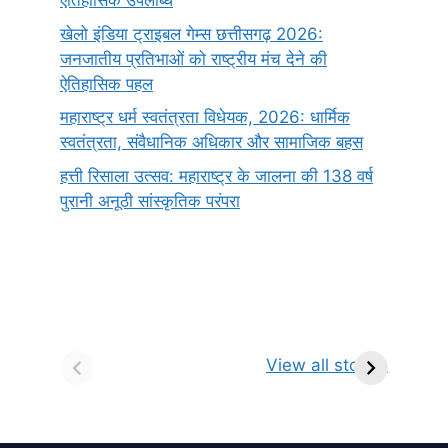
ऐतिहासिक उपलब्धि
खेलो इंडिया ट्राइबल गेम्स छत्तीसगढ़ 2026:
जनजातीय प्रतिभाओं को राष्ट्रीय मंच देने की
ऐतिहासिक पहल
महाराष्ट्र धर्म स्वतंत्रता विधेयक, 2026: धार्मिक
स्वतंत्रता, संवैधानिक अधिकार और सामाजिक बहस
हत्ती रिसाला उत्सव: महाराष्ट्र के जालना की 138 वर्ष
पुरानी अनूठी सांस्कृतिक परंपरा
सर्वनाम (Pronoun)
भगवान शिव के 12
प
किसे कहते है?
ज्योतिर्लिंग | नाम,
व
View all stories
परिभाषा, भेद एवं
स्थान एवं स्तुति मंत्र
उदाहरण