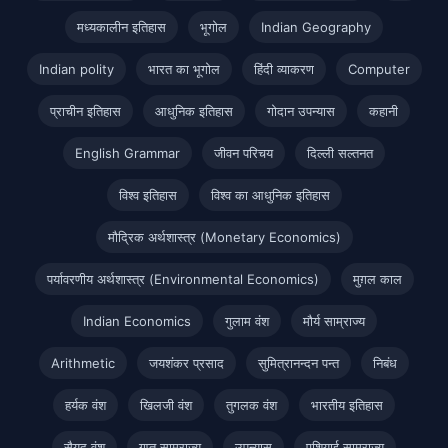
मध्यकालीन इतिहास
भूगोल
Indian Geography
Indian polity
भारत का भूगोल
हिंदी व्याकरण
Computer
प्राचीन इतिहास
आधुनिक इतिहास
गोदान उपन्यास
कहानी
English Grammar
जीवन परिचय
दिल्ली सल्तनत
विश्व इतिहास
विश्व का आधुनिक इतिहास
मौद्रिक अर्थशास्त्र (Monetary Economics)
पर्यावरणीय अर्थशास्त्र (Environmental Economics)
मुग़ल काल
Indian Economics
गुलाम वंश
मौर्य साम्राज्य
Arithmetic
जयशंकर प्रसाद
सुमित्रानन्दन पन्त
निबंध
हर्यक वंश
खिलजी वंश
तुगलक वंश
भारतीय इतिहास
सैयद वंश
गुप्त साम्राज्य
उपन्यास
एशियाई साम्राज्य